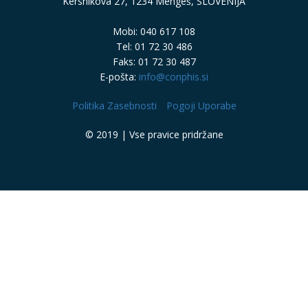
Kersnikova 27, 1234 Mengeš, SLOVENIJA
Mobi: 040 617 108
Tel: 01 72 30 486
Faks: 01 72 30 487
E-pošta:
info@conphis.si
Politika Zasebnosti
Pogoji Uporabe
© 2019 | Vse pravice pridržane