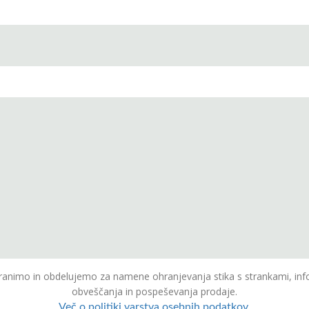
animo in obdelujemo za namene ohranjevanja stika s strankami, inf
obveščanja in pospeševanja prodaje.
Več o politiki varstva osebnih podatkov.