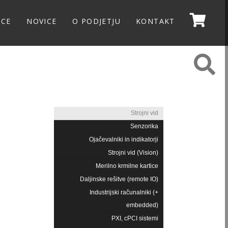
NCE
NOVICE
O PODJETJU
KONTAKT
Strojni vid
Senzorika
Ojačevalniki in indikatorji
Strojni vid (Vision)
Merilno krmilne kartice
Daljinske rešitve (remote IO)
Industrijski računalniki (+
embedded)
PXI, cPCI sistemi