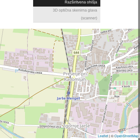
Razširitvena ohišja
3D optična skenirna glava
(scanner)
Leaflet
| ©
OpenStreetMap