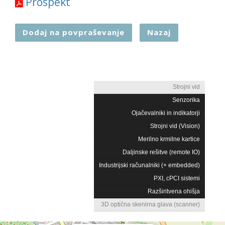
Prospekt
Dodaj na povpraševanje
Nazaj
Strojni vid
Senzorika
Ojačevalniki in indikatorji
Strojni vid (Vision)
Merilno krmilne kartice
Daljinske rešitve (remote IO)
Industrijski računalniki (+ embedded)
PXI, cPCI sistemi
Razširitvena ohišja
3D optična skenirna glava (scanner)