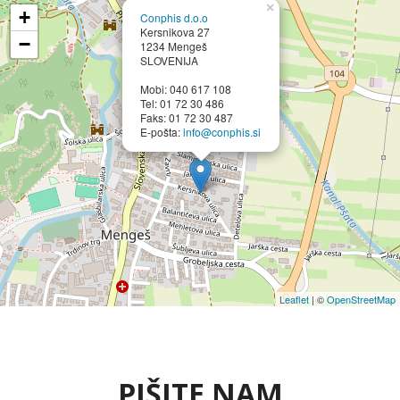
×
+
Conphis d.o.o
Kersnikova 27
−
1234 Mengeš
SLOVENIJA
Mobi: 040 617 108
Tel: 01 72 30 486
Faks: 01 72 30 487
E-pošta:
info@conphis.si
Leaflet
| ©
OpenStreetMap
PIŠITE NAM