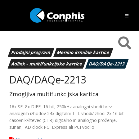
Prodajni program
Merilno krmilne kartice
Adlink - multifunkcijske kartice
DAQ/DAQe-2213
DAQ/DAQe-2213
Zmogljiva multifunkcijska kartica
16x SE, 8x DIFF, 16 bit, 250kHz analogni vhodi brez
analognih izhodov 24x digitalni TTL vhodi/izhodi 2x 16 bit
časovnik/števec (CTR) digitalno in analogno proženje,
zunanji AD clock PCI Express ali PCI vodilo