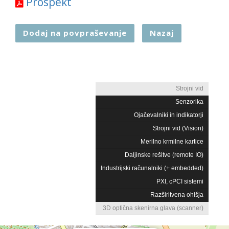
Prospekt
Dodaj na povpraševanje
Nazaj
Strojni vid
Senzorika
Ojačevalniki in indikatorji
Strojni vid (Vision)
Merilno krmilne kartice
Daljinske rešitve (remote IO)
Industrijski računalniki (+ embedded)
PXI, cPCI sistemi
Razširitvena ohišja
3D optična skenirna glava (scanner)