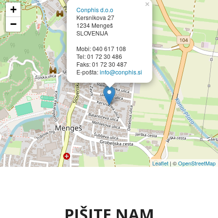
×
+
Conphis d.o.o
Kersnikova 27
−
1234 Mengeš
SLOVENIJA
Mobi: 040 617 108
Tel: 01 72 30 486
Faks: 01 72 30 487
E-pošta:
info@conphis.si
Leaflet
| ©
OpenStreetMap
PIŠITE NAM