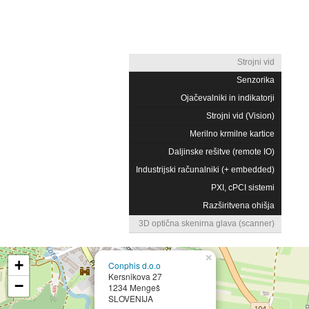
Strojni vid
Senzorika
Ojačevalniki in indikatorji
Strojni vid (Vision)
Merilno krmilne kartice
Daljinske rešitve (remote IO)
Industrijski računalniki (+ embedded)
PXI, cPCI sistemi
Razširitvena ohišja
3D optična skenirna glava (scanner)
×
+
Conphis d.o.o
Kersnikova 27
−
1234 Mengeš
SLOVENIJA