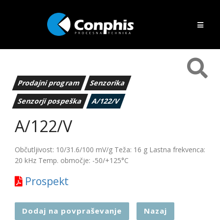
Prodajni program
Senzorika
Senzorji pospeška
A/122/V
A/122/V
Občutljivost: 10/31.6/100 mV/g Teža: 16 g Lastna frekvenca:
20 kHz Temp. območje: -50/+125°C
Prospekt
Dodaj na povpraševanje
Nazaj