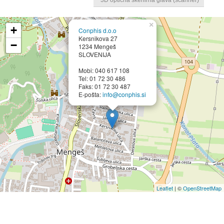
×
+
Conphis d.o.o
Kersnikova 27
−
1234 Mengeš
SLOVENIJA
Mobi: 040 617 108
Tel: 01 72 30 486
Faks: 01 72 30 487
E-pošta:
info@conphis.si
Leaflet
| ©
OpenStreetMap