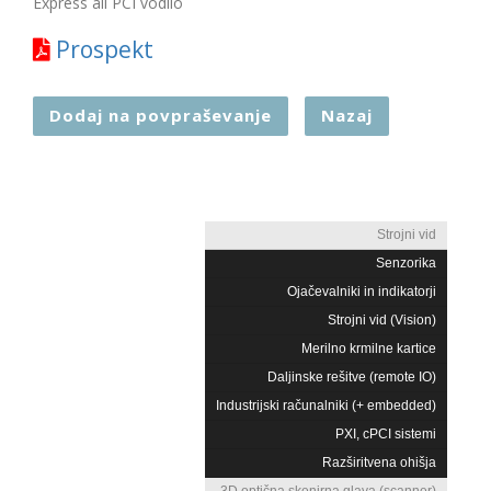
Express ali PCI vodilo
Prospekt
Dodaj na povpraševanje
Nazaj
Strojni vid
Senzorika
Ojačevalniki in indikatorji
Strojni vid (Vision)
Merilno krmilne kartice
Daljinske rešitve (remote IO)
Industrijski računalniki (+ embedded)
PXI, cPCI sistemi
Razširitvena ohišja
3D optična skenirna glava (scanner)