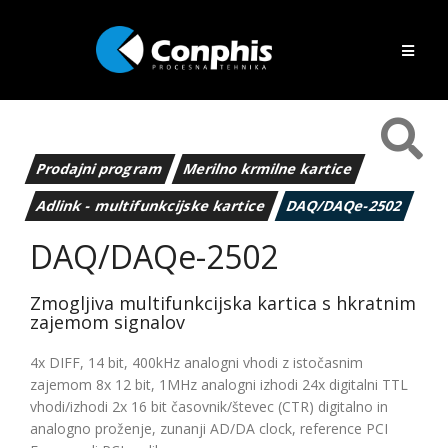
Prodajni program
Merilno krmilne kartice
Adlink - multifunkcijske kartice
DAQ/DAQe-2502
DAQ/DAQe-2502
Zmogljiva multifunkcijska kartica s hkratnim
zajemom signalov
4x DIFF, 14 bit, 400kHz analogni vhodi z istočasnim
zajemom 8x 12 bit, 1MHz analogni izhodi 24x digitalni TTL
vhodi/izhodi 2x 16 bit časovnik/števec (CTR) digitalno in
analogno proženje, zunanji AD/DA clock, reference PCI