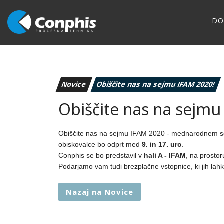
D
Novice
Obiščite nas na sejmu IFAM 2020!
Obiščite nas na sejmu
Obiščite nas na sejmu IFAM 2020 - mednarodnem se
obiskovalce bo odprt med
9. in 17. uro
.
Conphis se bo predstavil v
hali A - IFAM
, na prosto
Podarjamo vam tudi brezplačne vstopnice, ki jih la
Nazaj na Novice