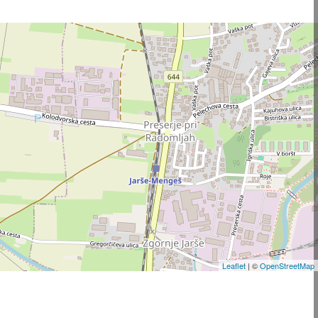
Leaflet
| ©
OpenStreetMap