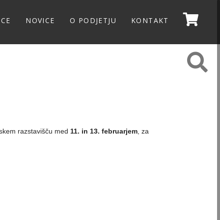
NCE
NOVICE
O PODJETJU
KONTAKT
rskem razstavišču med
11. in 13. februarjem
, za