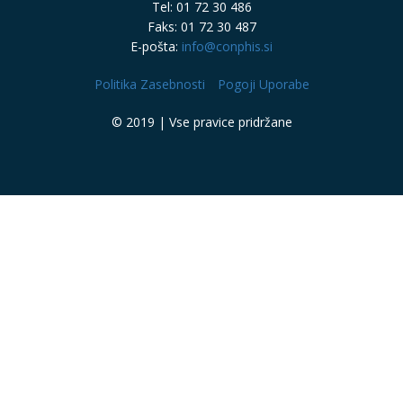
Tel: 01 72 30 486
Faks: 01 72 30 487
E-pošta:
info@conphis.si
Politika Zasebnosti
Pogoji Uporabe
© 2019 | Vse pravice pridržane