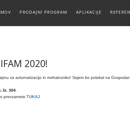
OMOV
PRODAJNI PROGRAM
APLIKACIJE
REFERE
 IFAM 2020!
jmu za avtomatizacijo in mehatroniko! Sejem bo potekal na Gospoda
ru
št. 304
.
hko prevzamete
TUKAJ