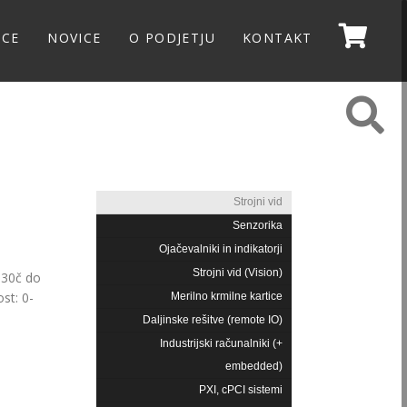
NCE
NOVICE
O PODJETJU
KONTAKT
Strojni vid
Senzorika
Ojačevalniki in indikatorji
Strojni vid (Vision)
330č do
st: 0-
Merilno krmilne kartice
Daljinske rešitve (remote IO)
Industrijski računalniki (+
embedded)
PXI, cPCI sistemi