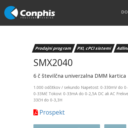
D
Prodajni program
PXI, cPCI sistemi
Adlin
SMX2040
6 č številčna univerzalna DMM kartica
1.000 odčitkov / sekundo Napetost: 0-330mV do 0-
0-33Mč Tokovi: 0-33mA do 0-2,5A DC ali AC Frekven
33čH do 0-3,3H
Prospekt