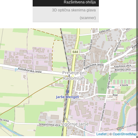
Razširitvena ohišja
3D optična skenirna glava
(scanner)
Leaflet
| ©
OpenStreetMap