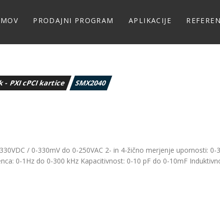
OMOV
PRODAJNI PROGRAM
APLIKACIJE
REFERE
k - PXI cPCI kartice
SMX2040
330VDC / 0-330mV do 0-250VAC 2- in 4-žično merjenje upornosti: 0-
ca: 0-1Hz do 0-300 kHz Kapacitivnost: 0-10 pF do 0-10mF Induktivno