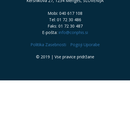
Kersnikova 27, 1234 Mengeš, SLOVENIJA
Mobi: 040 617 108
Tel: 01 72 30 486
Faks: 01 72 30 487
E-pošta:
info@conphis.si
Politika Zasebnosti
Pogoji Uporabe
© 2019 | Vse pravice pridržane