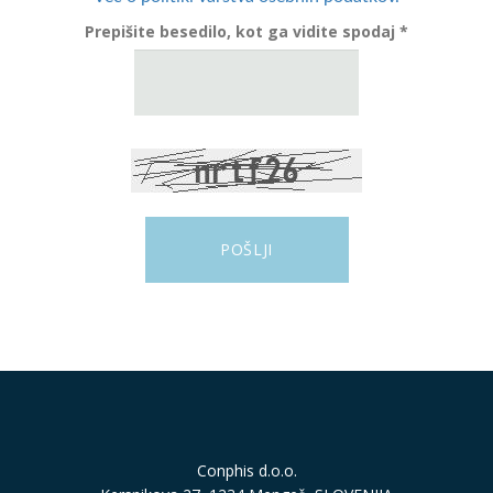
Prepišite besedilo, kot ga vidite spodaj *
Conphis d.o.o.