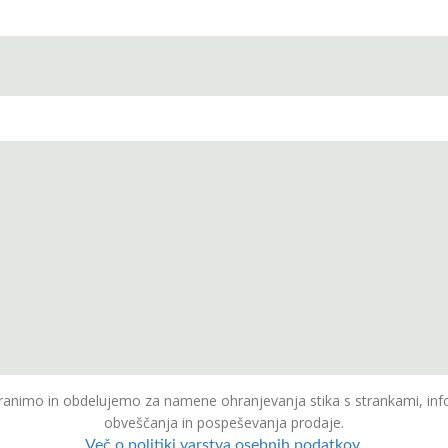
animo in obdelujemo za namene ohranjevanja stika s strankami, inf
obveščanja in pospeševanja prodaje.
Več o politiki varstva osebnih podatkov.