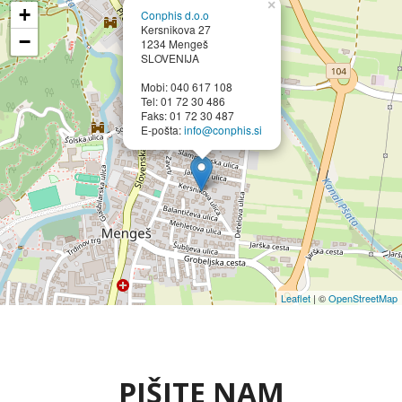
×
+
Conphis d.o.o
Kersnikova 27
−
1234 Mengeš
SLOVENIJA
Mobi: 040 617 108
Tel: 01 72 30 486
Faks: 01 72 30 487
E-pošta:
info@conphis.si
Leaflet
| ©
OpenStreetMap
PIŠITE NAM