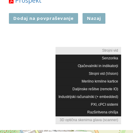
Prospekt
Dodaj na povpraševanje
Nazaj
Strojni vid
Senzorika
Ojačevalniki in indikatorji
Strojni vid (Vision)
Merilno krmilne kartice
Daljinske rešitve (remote IO)
Industrijski računalniki (+ embedded)
PXI, cPCI sistemi
Razširitvena ohišja
3D optična skenirna glava (scanner)