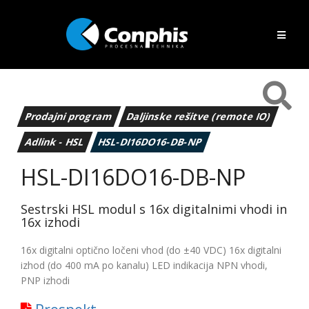
Prodajni program
Daljinske rešitve (remote IO)
Adlink - HSL
HSL-DI16DO16-DB-NP
HSL-DI16DO16-DB-NP
Sestrski HSL modul s 16x digitalnimi vhodi in
16x izhodi
16x digitalni optično ločeni vhod (do ±40 VDC) 16x digitalni
izhod (do 400 mA po kanalu) LED indikacija NPN vhodi,
PNP izhodi