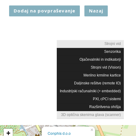
Dodaj na povpraševanje
Nazaj
Strojni vid
Senzorika
Ojačevalniki in indikatorji
Strojni vid (Vision)
Merilno krmilne kartice
Daljinske rešitve (remote IO)
Industrijski računalniki (+ embedded)
PXI, cPCI sistemi
Razširitvena ohišja
3D optična skenirna glava (scanner)
×
+
Conphis d.o.o