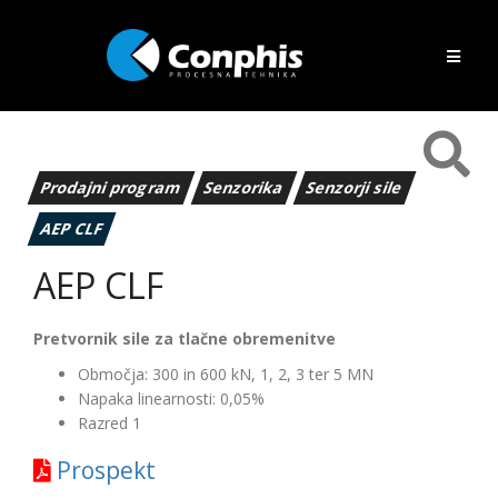
Prodajni program
Senzorika
Senzorji sile
AEP CLF
AEP CLF
Pretvornik sile za tlačne obremenitve
Območja: 300 in 600 kN, 1, 2, 3 ter 5 MN
Napaka linearnosti: 0,05%
Razred 1
Prospekt