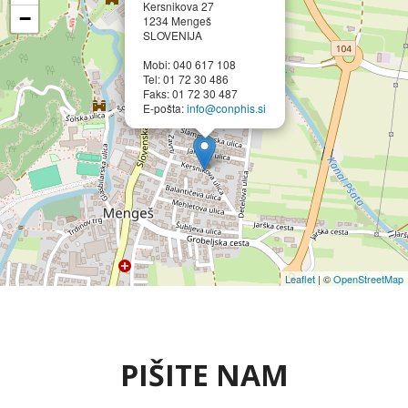
Kersnikova 27
−
1234 Mengeš
SLOVENIJA
Mobi: 040 617 108
Tel: 01 72 30 486
Faks: 01 72 30 487
E-pošta:
info@conphis.si
Leaflet
| ©
OpenStreetMap
PIŠITE NAM