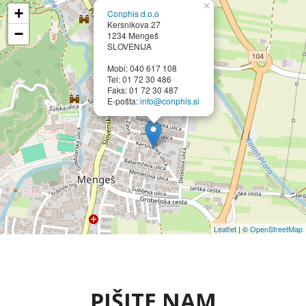
×
+
Conphis d.o.o
Kersnikova 27
−
1234 Mengeš
SLOVENIJA
Mobi: 040 617 108
Tel: 01 72 30 486
Faks: 01 72 30 487
E-pošta:
info@conphis.si
Leaflet
| ©
OpenStreetMap
PIŠITE NAM