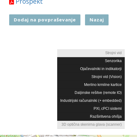
Prospekt
Dodaj na povpraševanje
Nazaj
Strojni vid
Senzorika
Ojačevalniki in indikatorji
Strojni vid (Vision)
Merilno krmilne kartice
Daljinske rešitve (remote IO)
Industrijski računalniki (+ embedded)
PXI, cPCI sistemi
Razširitvena ohišja
3D optična skenirna glava (scanner)