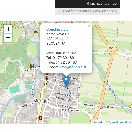
Razširitvena ohišja
3D optična skenirna glava (scanner)
×
+
Conphis d.o.o
Kersnikova 27
−
1234 Mengeš
SLOVENIJA
Mobi: 040 617 108
Tel: 01 72 30 486
Faks: 01 72 30 487
E-pošta:
info@conphis.si
Leaflet
| ©
OpenStreetMap