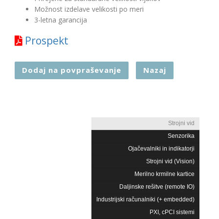
Možnost izdelave velikosti po meri
3-letna garancija
Prospekt
Dodaj na povpraševanje
Nazaj
Strojni vid
Senzorika
Ojačevalniki in indikatorji
Strojni vid (Vision)
Merilno krmilne kartice
Daljinske rešitve (remote IO)
Industrijski računalniki (+ embedded)
PXI, cPCI sistemi