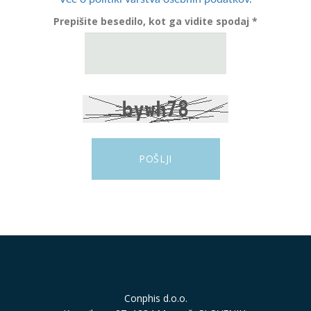
Prepišite besedilo, kot ga vidite spodaj *
Conphis d.o.o.