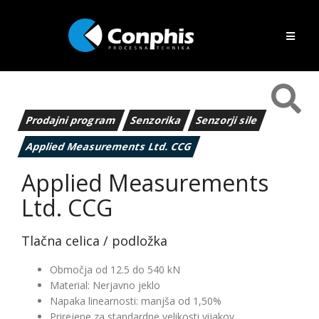
Prodajni program
Senzorika
Senzorji sile
Applied Measurements Ltd. CCG
Applied Measurements
Ltd. CCG
Tlačna celica / podložka
Območja od 12.5 do 540 kN
Material: Nerjavno jeklo
Napaka linearnosti: manjša od 1,50%
Prirejene za standardne velikosti vijakov