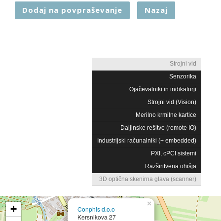
Dodaj na povpraševanje
Nazaj
Strojni vid
Senzorika
Ojačevalniki in indikatorji
Strojni vid (Vision)
Merilno krmilne kartice
Daljinske rešitve (remote IO)
Industrijski računalniki (+ embedded)
PXI, cPCI sistemi
Razširitvena ohišja
3D optična skenirna glava (scanner)
×
+
Conphis d.o.o
Kersnikova 27