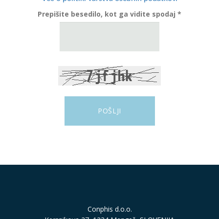
Prepišite besedilo, kot ga vidite spodaj *
Conphis d.o.o.