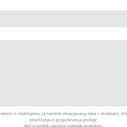
animo in obdelujemo za namene ohranjevanja stika s strankami, inf
obveščanja in pospeševanja prodaje.
Več o politiki varstva osebnih podatkov.