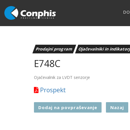
D
Prodajni program
Ojačevalniki in indikator
E748C
Ojačevalnik za LVDT senzorje
Prospekt
Dodaj na povpraševanje
Nazaj