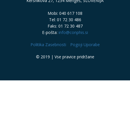
Kersnikova 27, 1234 Mengeš, SLOVENIJA
Mobi: 040 617 108
Tel: 01 72 30 486
Faks: 01 72 30 487
E-pošta:
info@conphis.si
Politika Zasebnosti
Pogoji Uporabe
© 2019 | Vse pravice pridržane