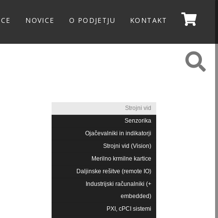
NCE
NOVICE
O PODJETJU
KONTAKT
Strojni vid
Senzorika
Ojačevalniki in indikatorji
Strojni vid (Vision)
Merilno krmilne kartice
Daljinske rešitve (remote IO)
Industrijski računalniki (+
embedded)
PXI, cPCI sistemi