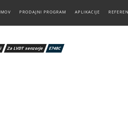
OMOV
PRODAJNI PROGRAM
APLIKACIJE
REFERE
ji
Za LVDT senzorje
E748C