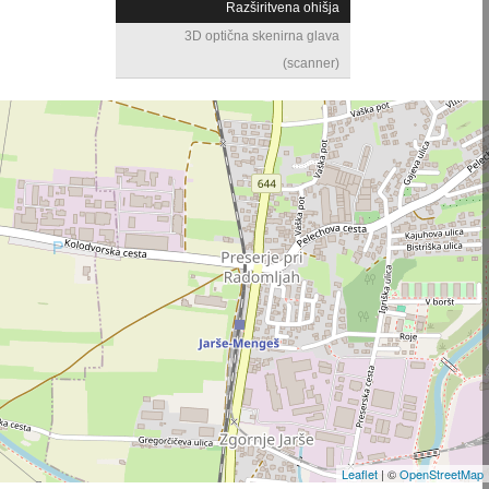
Razširitvena ohišja
3D optična skenirna glava
(scanner)
Leaflet
| ©
OpenStreetMap