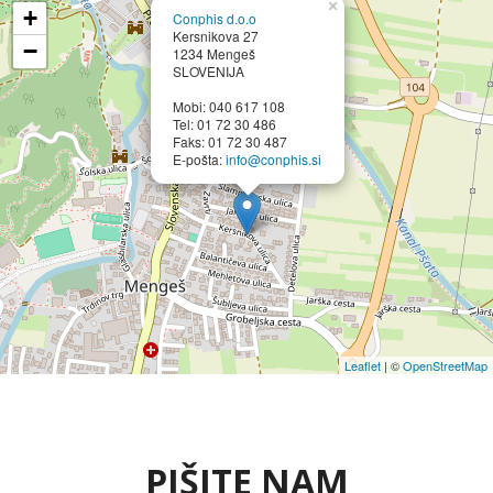
×
+
Conphis d.o.o
Kersnikova 27
−
1234 Mengeš
SLOVENIJA
Mobi: 040 617 108
Tel: 01 72 30 486
Faks: 01 72 30 487
E-pošta:
info@conphis.si
Leaflet
| ©
OpenStreetMap
PIŠITE NAM