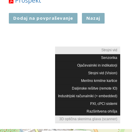
Prospekt
Dodaj na povpraševanje
Nazaj
Strojni vid
Senzorika
Ojačevalniki in indikatorji
Strojni vid (Vision)
Merilno krmilne kartice
Daljinske rešitve (remote IO)
Industrijski računalniki (+ embedded)
PXI, cPCI sistemi
Razširitvena ohišja
3D optična skenirna glava (scanner)