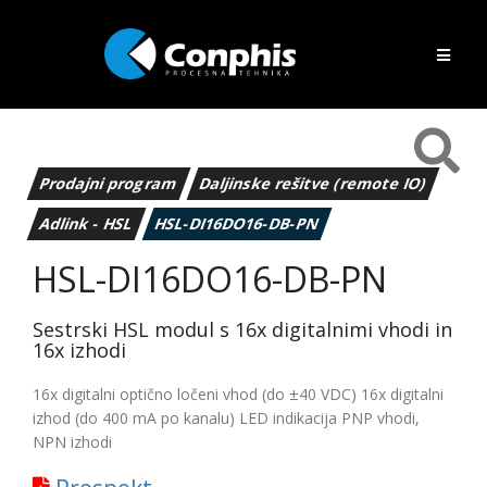
Prodajni program
Daljinske rešitve (remote IO)
Adlink - HSL
HSL-DI16DO16-DB-PN
HSL-DI16DO16-DB-PN
Sestrski HSL modul s 16x digitalnimi vhodi in
16x izhodi
16x digitalni optično ločeni vhod (do ±40 VDC) 16x digitalni
izhod (do 400 mA po kanalu) LED indikacija PNP vhodi,
NPN izhodi