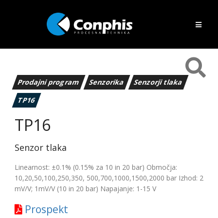
Prodajni program
Senzorika
Senzorji tlaka
TP16
TP16
Senzor tlaka
Linearnost: ±0.1% (0.15% za 10 in 20 bar) Območja:
10,20,50,100,250,350, 500,700,1000,1500,2000 bar Izhod: 2
mV/V; 1mV/V (10 in 20 bar) Napajanje: 1-15 V
Prospekt