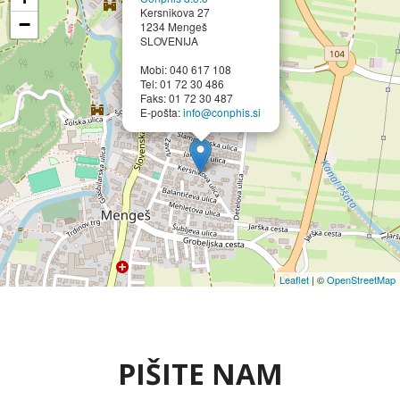
Kersnikova 27
−
1234 Mengeš
SLOVENIJA
Mobi: 040 617 108
Tel: 01 72 30 486
Faks: 01 72 30 487
E-pošta:
info@conphis.si
Leaflet
| ©
OpenStreetMap
PIŠITE NAM