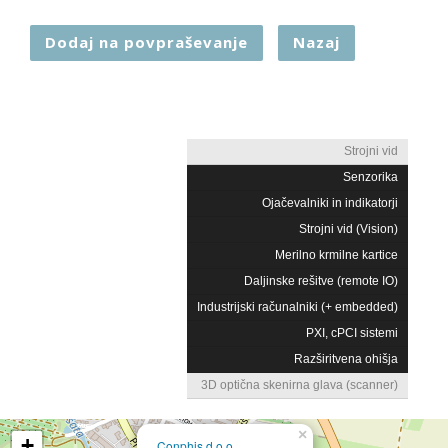
Dodaj na povpraševanje
Nazaj
Strojni vid
Senzorika
Ojačevalniki in indikatorji
Strojni vid (Vision)
Merilno krmilne kartice
Daljinske rešitve (remote IO)
Industrijski računalniki (+ embedded)
PXI, cPCI sistemi
Razširitvena ohišja
3D optična skenirna glava (scanner)
×
+
Conphis d.o.o