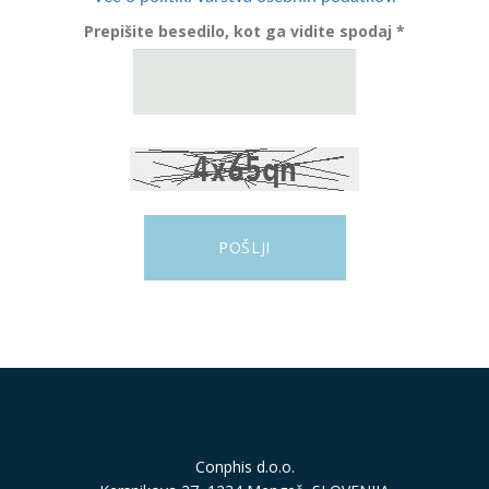
Prepišite besedilo, kot ga vidite spodaj *
Conphis d.o.o.