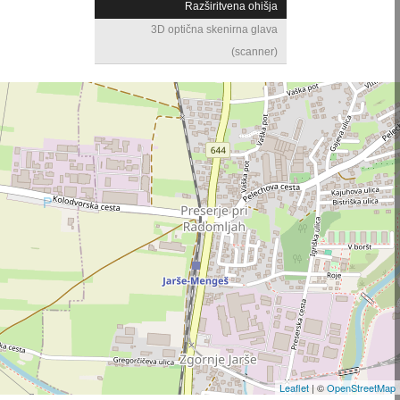
Razširitvena ohišja
3D optična skenirna glava
(scanner)
Leaflet
| ©
OpenStreetMap