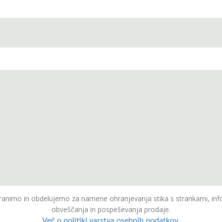
animo in obdelujemo za namene ohranjevanja stika s strankami, inf
obveščanja in pospeševanja prodaje.
Več o politiki varstva osebnih podatkov.