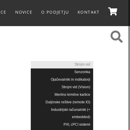
NCE
NOVICE
O PODJETJU
KONTAKT
Strojni vid
Senzorika
Ojačevalniki in indikatorji
Strojni vid (Vision)
Merilno krmilne kartice
Daljinske rešitve (remote IO)
Industrijski računalniki (+
embedded)
PXI, cPCI sistemi