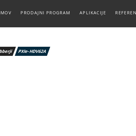
OMOV
PRODAJNI PROGRAM
APLIKACIJE
REFERE
bberji
PXIe-HDV62A