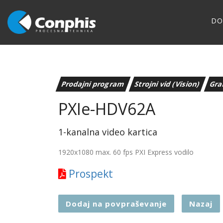
D
Prodajni program
Strojni vid (Vision)
Gra
PXIe-HDV62A
1-kanalna video kartica
1920x1080 max. 60 fps PXI Express vodilo
Prospekt
Dodaj na povpraševanje
Nazaj