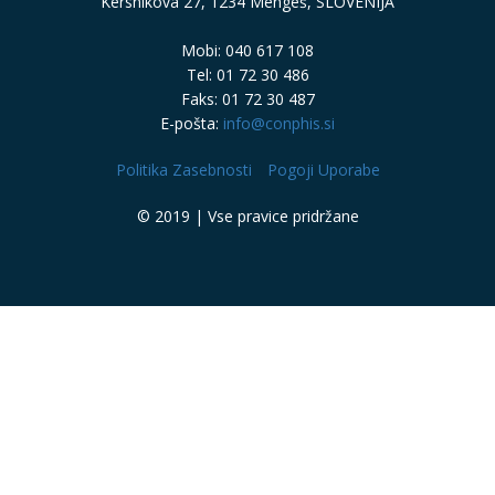
Kersnikova 27, 1234 Mengeš, SLOVENIJA
Mobi: 040 617 108
Tel: 01 72 30 486
Faks: 01 72 30 487
E-pošta:
info@conphis.si
Politika Zasebnosti
Pogoji Uporabe
© 2019 | Vse pravice pridržane