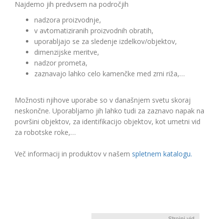
Najdemo jih predvsem na področjih
nadzora proizvodnje,
v avtomatiziranih proizvodnih obratih,
uporabljajo se za sledenje izdelkov/objektov,
dimenzijske meritve,
nadzor prometa,
zaznavajo lahko celo kamenčke med zrni riža,…
Možnosti njihove uporabe so v današnjem svetu skoraj
neskončne. Uporabljamo jih lahko tudi za zaznavo napak na
površini objektov, za identifikacijo objektov, kot umetni vid
za robotske roke,…
Več informacij in produktov v našem
spletnem katalogu.
Strojni vid