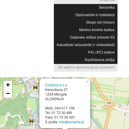
Senzorika
Ojačevalniki in indikatorji
Strojni vid (Vision)
Merilno krmilne kartice
Daljinske rešitve (remote IO)
Industrijski računalniki (+ embedded)
PXI, cPCI sistemi
Razširitvena ohišja
3D optična skenirna glava (scanner)
×
+
Conphis d.o.o
Kersnikova 27
−
1234 Mengeš
SLOVENIJA
Mobi: 040 617 108
Tel: 01 72 30 486
Faks: 01 72 30 487
E-pošta:
info@conphis.si