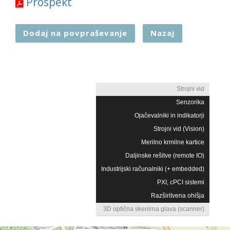
Prospekt
Dodaj na povpraševanje
Nazaj
Strojni vid
Senzorika
Ojačevalniki in indikatorji
Strojni vid (Vision)
Merilno krmilne kartice
Daljinske rešitve (remote IO)
Industrijski računalniki (+ embedded)
PXI, cPCI sistemi
Razširitvena ohišja
3D optična skenirna glava (scanner)