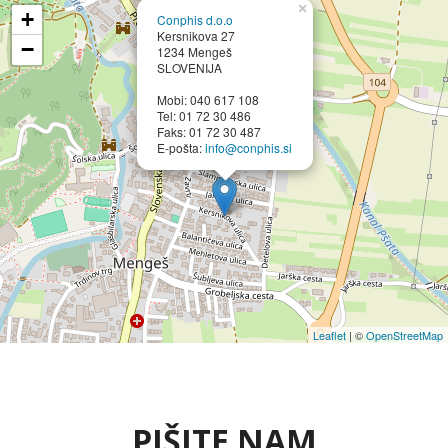
×
+
Conphis d.o.o
Kersnikova 27
−
1234 Mengeš
SLOVENIJA
Mobi: 040 617 108
Tel: 01 72 30 486
Faks: 01 72 30 487
E-pošta:
info@conphis.si
Leaflet
| ©
OpenStreetMap
PIŠITE NAM