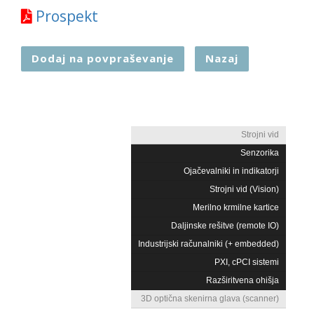
Prospekt
Dodaj na povpraševanje
Nazaj
Strojni vid
Senzorika
Ojačevalniki in indikatorji
Strojni vid (Vision)
Merilno krmilne kartice
Daljinske rešitve (remote IO)
Industrijski računalniki (+ embedded)
PXI, cPCI sistemi
Razširitvena ohišja
3D optična skenirna glava (scanner)