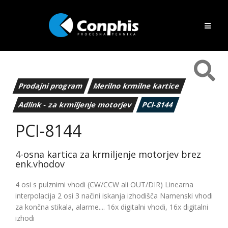
Prodajni program
Merilno krmilne kartice
Adlink - za krmiljenje motorjev
PCI-8144
PCI-8144
4-osna kartica za krmiljenje motorjev brez
enk.vhodov
4 osi s pulznimi vhodi (CW/CCW ali OUT/DIR) Linearna
interpolacija 2 osi 3 načini iskanja izhodišča Namenski vhodi
za končna stikala, alarme.... 16x digitalni vhodi, 16x digitalni
izhodi