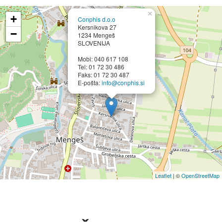
×
+
Conphis d.o.o
Kersnikova 27
−
1234 Mengeš
SLOVENIJA
Mobi: 040 617 108
Tel: 01 72 30 486
Faks: 01 72 30 487
E-pošta:
info@conphis.si
Leaflet
| ©
OpenStreetMap