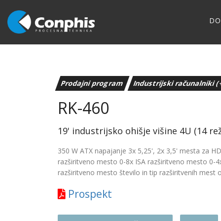
D
Prodajni program
Industrijski računalniki
RK-460
19' industrijsko ohišje višine 4U (14 rež
350 W ATX napajanje 3x 5,25', 2x 3,5' mesta za H
razširitveno mesto 0-8x ISA razširitveno mesto 0-4
razširitveno mesto število in tip razširitvenih mest 
Prospekt