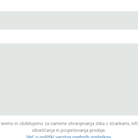
animo in obdelujemo za namene ohranjevanja stika s strankami, inf
obveščanja in pospeševanja prodaje.
Več o politiki varstva osebnih podatkov.