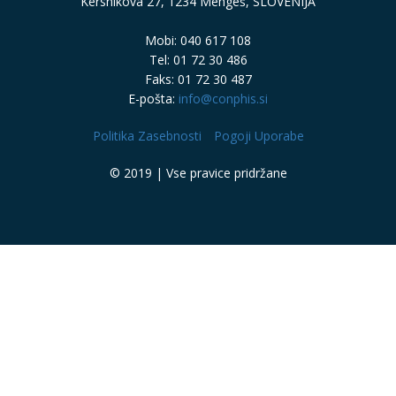
Kersnikova 27, 1234 Mengeš, SLOVENIJA
Mobi: 040 617 108
Tel: 01 72 30 486
Faks: 01 72 30 487
E-pošta:
info@conphis.si
Politika Zasebnosti
Pogoji Uporabe
© 2019 | Vse pravice pridržane