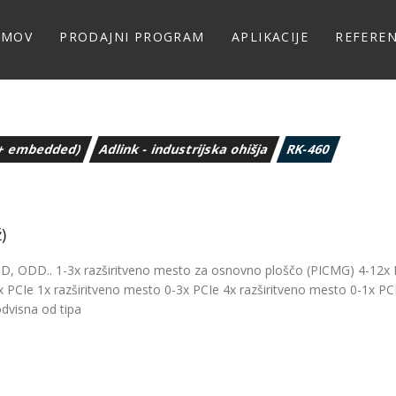
OMOV
PRODAJNI PROGRAM
APLIKACIJE
REFERE
 (+ embedded)
Adlink - industrijska ohišja
RK-460
)
DD, ODD.. 1-3x razširitveno mesto za osnovno ploščo (PICMG) 4-12x 
x PCIe 1x razširitveno mesto 0-3x PCIe 4x razširitveno mesto 0-1x PC
odvisna od tipa