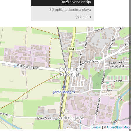
Razširitvena ohišja
3D optična skenirna glava
(scanner)
Leaflet
| ©
OpenStreetMap