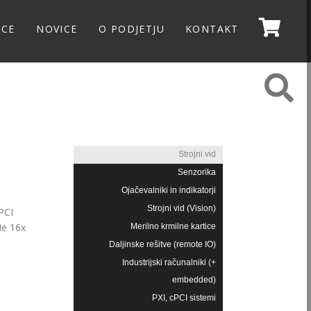
NCE
NOVICE
O PODJETJU
KONTAKT
Strojni vid
Senzorika
Ojačevalniki in indikatorji
Strojni vid (Vision)
PCI
Ie 16x
Merilno krmilne kartice
Daljinske rešitve (remote IO)
Industrijski računalniki (+
embedded)
PXI, cPCI sistemi