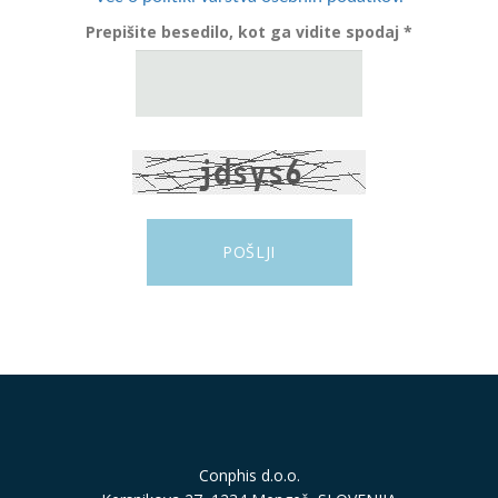
Prepišite besedilo, kot ga vidite spodaj *
Conphis d.o.o.