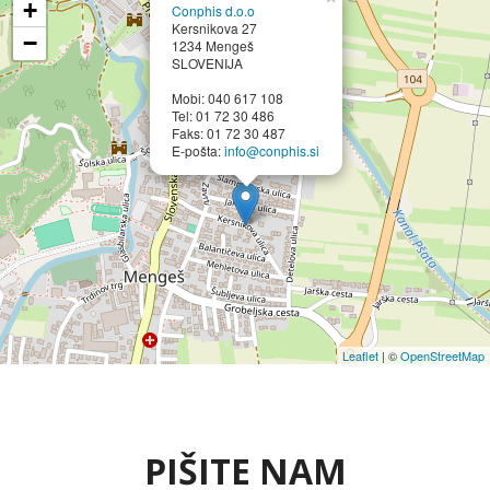
+
Conphis d.o.o
Kersnikova 27
−
1234 Mengeš
SLOVENIJA
Mobi: 040 617 108
Tel: 01 72 30 486
Faks: 01 72 30 487
E-pošta:
info@conphis.si
Leaflet
| ©
OpenStreetMap
PIŠITE NAM