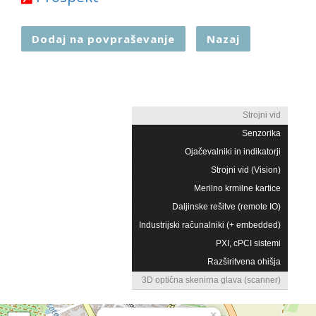
Dodaj na povpraševanje
Nazaj
Strojni vid
Senzorika
Ojačevalniki in indikatorji
Strojni vid (Vision)
Merilno krmilne kartice
Daljinske rešitve (remote IO)
Industrijski računalniki (+ embedded)
PXI, cPCI sistemi
Razširitvena ohišja
3D optična skenirna glava (scanner)
×