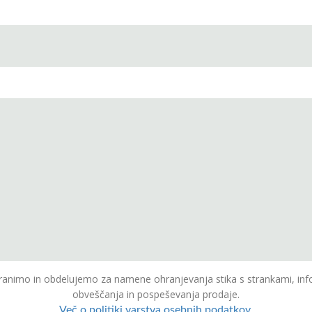
animo in obdelujemo za namene ohranjevanja stika s strankami, inf
obveščanja in pospeševanja prodaje.
Več o politiki varstva osebnih podatkov.