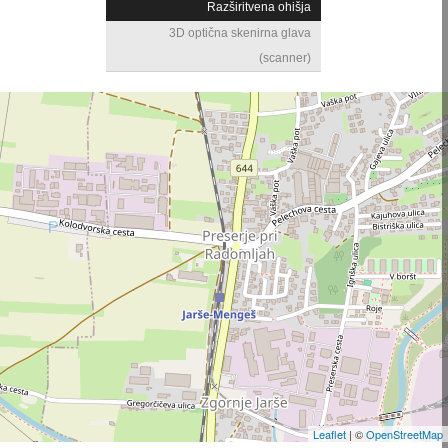
Razširitvena ohišja
3D optična skenirna glava
(scanner)
Leaflet
| ©
OpenStreetMap