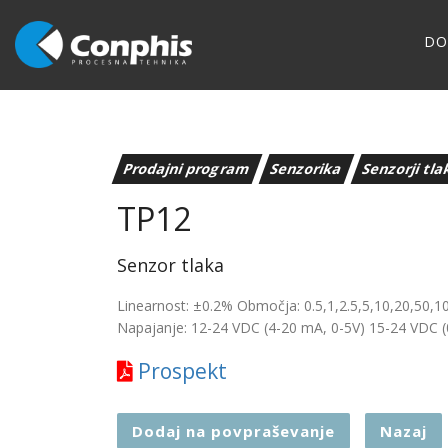
D
Prodajni program
Senzorika
Senzorji tl
TP12
Senzor tlaka
Linearnost: ±0.2% Območja: 0.5,1,2.5,5,10,20,50,1
Napajanje: 12-24 VDC (4-20 mA, 0-5V) 15-24 VDC 
Prospekt
Dodaj na povpraševanje
Nazaj