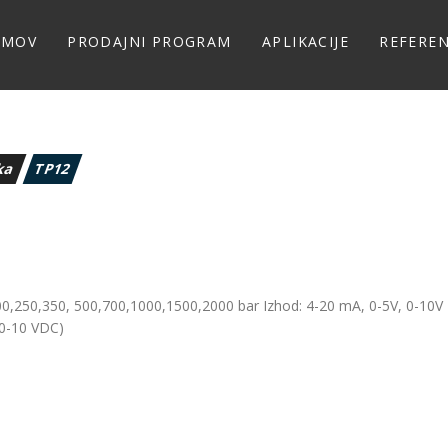
OMOV
PRODAJNI PROGRAM
APLIKACIJE
REFERE
aka
TP12
00,250,350, 500,700,1000,1500,2000 bar Izhod: 4-20 mA, 0-5V, 0-10V
(0-10 VDC)