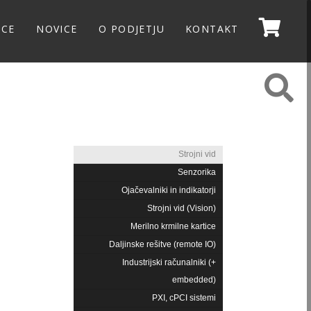
NCE
NOVICE
O PODJETJU
KONTAKT
Strojni vid
Senzorika
Ojačevalniki in indikatorji
Strojni vid (Vision)
Merilno krmilne kartice
Daljinske rešitve (remote IO)
Industrijski računalniki (+
embedded)
PXI, cPCI sistemi