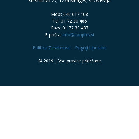
Kersnikova 27, 1234 Mengeš, SLOVENIJA
Mobi: 040 617 108
Tel: 01 72 30 486
Faks: 01 72 30 487
E-pošta:
info@conphis.si
Politika Zasebnosti
Pogoji Uporabe
© 2019 | Vse pravice pridržane