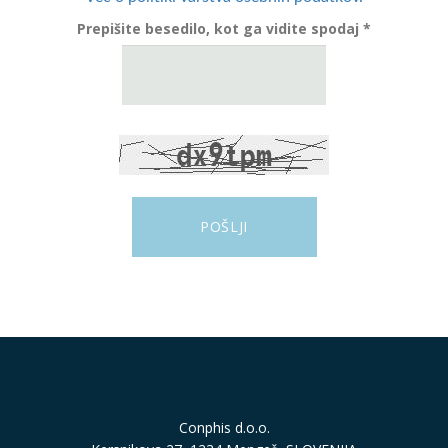
Prepišite besedilo, kot ga vidite spodaj *
Conphis d.o.o.