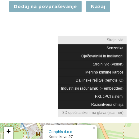
Dodaj na povpraševanje
Nazaj
Strojni vid
Senzorika
Ojačevalniki in indikatorji
Strojni vid (Vision)
Merilno krmilne kartice
Daljinske rešitve (remote IO)
Industrijski računalniki (+ embedded)
PXI, cPCI sistemi
Razširitvena ohišja
3D optična skenirna glava (scanner)
×
+
Conphis d.o.o
Kersnikova 27