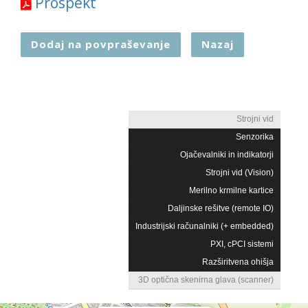
Prospekt
Dodaj na povpraševanje
Nazaj
Strojni vid
Senzorika
Ojačevalniki in indikatorji
Strojni vid (Vision)
Merilno krmilne kartice
Daljinske rešitve (remote IO)
Industrijski računalniki (+ embedded)
PXI, cPCI sistemi
Razširitvena ohišja
3D optična skenirna glava (scanner)