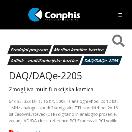
Prodajni program
Merilno krmilne kartice
Adlink - multifunkcijske kartice
DAQ/DAQe-2205
DAQ/DAQe-2205
Zmogljiva multifunkcijska kartica
64x SE, 32x DIFF, 16 bit, 500kHz analogni vhodi 2x 12 bit,
1MHz analogni izhodi 24x digitalni TTL vhodi/izhodi 2x 16
bit časovnik/števec (CTR) digitalno in analogno proženje,
zunanji AD/DA clock, reference PCI Express ali PCI vodilo