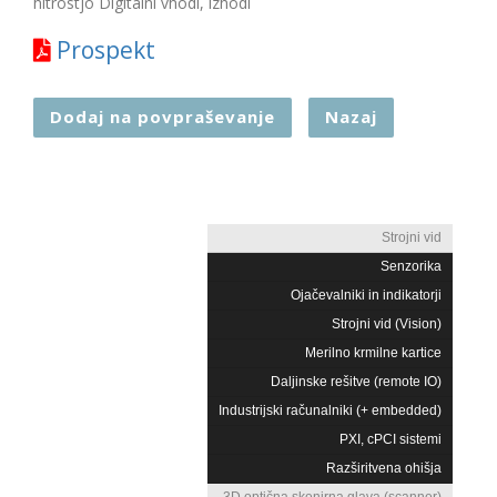
hitrostjo Digitalni vhodi, izhodi
Prospekt
Dodaj na povpraševanje
Nazaj
Strojni vid
Senzorika
Ojačevalniki in indikatorji
Strojni vid (Vision)
Merilno krmilne kartice
Daljinske rešitve (remote IO)
Industrijski računalniki (+ embedded)
PXI, cPCI sistemi
Razširitvena ohišja
3D optična skenirna glava (scanner)