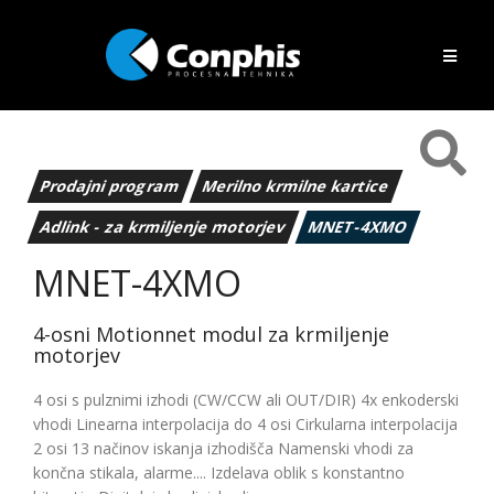
Prodajni program
Merilno krmilne kartice
Adlink - za krmiljenje motorjev
MNET-4XMO
MNET-4XMO
4-osni Motionnet modul za krmiljenje
motorjev
4 osi s pulznimi izhodi (CW/CCW ali OUT/DIR) 4x enkoderski
vhodi Linearna interpolacija do 4 osi Cirkularna interpolacija
2 osi 13 načinov iskanja izhodišča Namenski vhodi za
končna stikala, alarme.... Izdelava oblik s konstantno