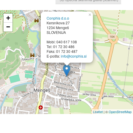
×
+
Conphis d.o.o
Kersnikova 27
−
1234 Mengeš
SLOVENIJA
Mobi: 040 617 108
Tel: 01 72 30 486
Faks: 01 72 30 487
E-pošta:
info@conphis.si
Leaflet
| ©
OpenStreetMap