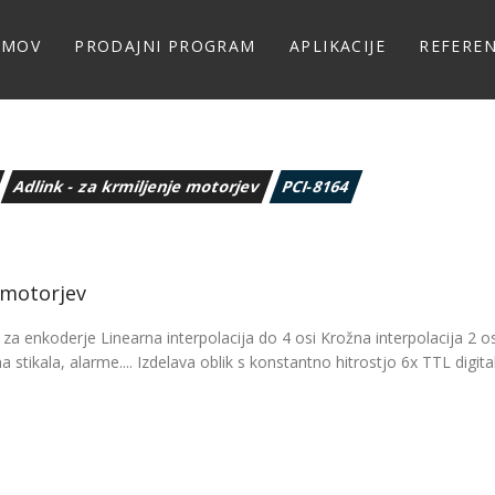
OMOV
PRODAJNI PROGRAM
APLIKACIJE
REFERE
Adlink - za krmiljenje motorjev
PCI-8164
 motorjev
za enkoderje Linearna interpolacija do 4 osi Krožna interpolacija 2 o
tikala, alarme.... Izdelava oblik s konstantno hitrostjo 6x TTL digita