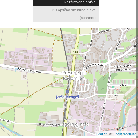
Razširitvena ohišja
3D optična skenirna glava
(scanner)
Leaflet
| ©
OpenStreetMap