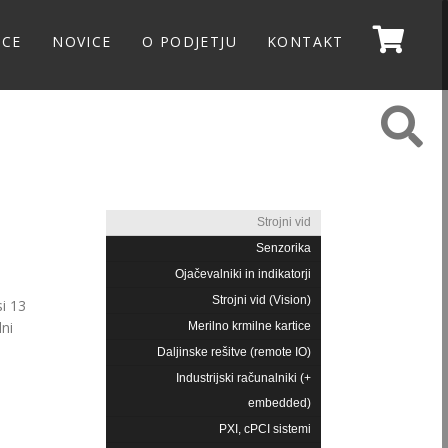
NCE
NOVICE
O PODJETJU
KONTAKT
Strojni vid
Senzorika
Ojačevalniki in indikatorji
Strojni vid (Vision)
si 13
lni
Merilno krmilne kartice
Daljinske rešitve (remote IO)
Industrijski računalniki (+
embedded)
PXI, cPCI sistemi