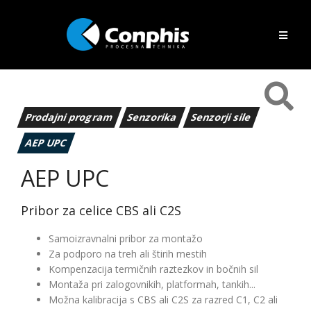
Prodajni program
Senzorika
Senzorji sile
AEP UPC
AEP UPC
Pribor za celice CBS ali C2S
Samoizravnalni pribor za montažo
Za podporo na treh ali štirih mestih
Kompenzacija termičnih raztezkov in bočnih sil
Montaža pri zalogovnikih, platformah, tankih...
Možna kalibracija s CBS ali C2S za razred C1, C2 ali