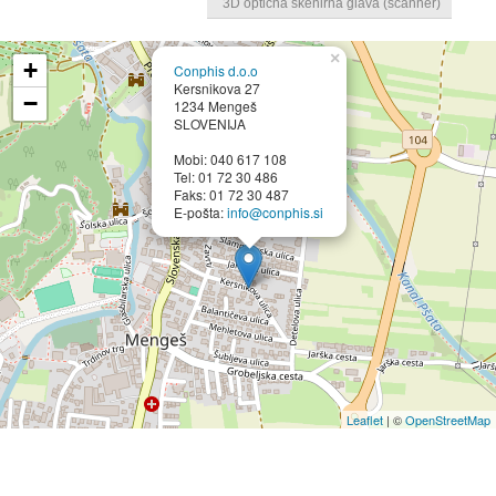
3D optična skenirna glava (scanner)
×
+
Conphis d.o.o
Kersnikova 27
−
1234 Mengeš
SLOVENIJA
Mobi: 040 617 108
Tel: 01 72 30 486
Faks: 01 72 30 487
E-pošta:
info@conphis.si
Leaflet
| ©
OpenStreetMap