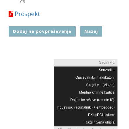
C3
Prospekt
Dodaj na povpraševanje
Nazaj
Strojni vid
Senzorika
Ojačevalniki in indikatorji
Strojni vid (Vision)
Merilno krmilne kartice
Daljinske rešitve (remote IO)
Industrijski računalniki (+ embedded)
PXI, cPCI sistemi
Razširitvena ohišja