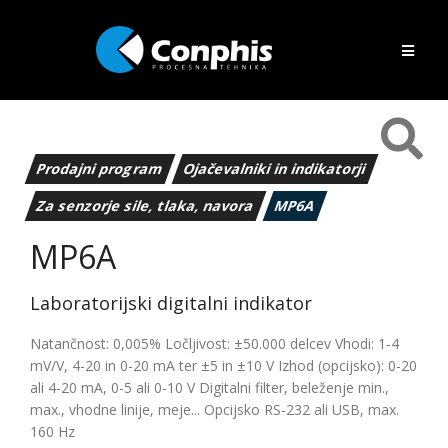
Prodajni program
Ojačevalniki in indikatorji
Za senzorje sile, tlaka, navora
MP6A
MP6A
Laboratorijski digitalni indikator
Natančnost: 0,005% Ločljivost: ±50.000 delcev Vhodi: 1-4
mV/V, 4-20 in 0-20 mA ter ±5 in ±10 V Izhod (opcijsko): 0-20
ali 4-20 mA, 0-5 ali 0-10 V Digitalni filter, beleženje min.,
max., vhodne linije, meje... Opcijsko RS-232 ali USB, max.
160 Hz