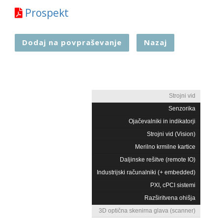
Prospekt
Dodaj na povpraševanje
Nazaj
Strojni vid
Senzorika
Ojačevalniki in indikatorji
Strojni vid (Vision)
Merilno krmilne kartice
Daljinske rešitve (remote IO)
Industrijski računalniki (+ embedded)
PXI, cPCI sistemi
Razširitvena ohišja
3D optična skenirna glava (scanner)