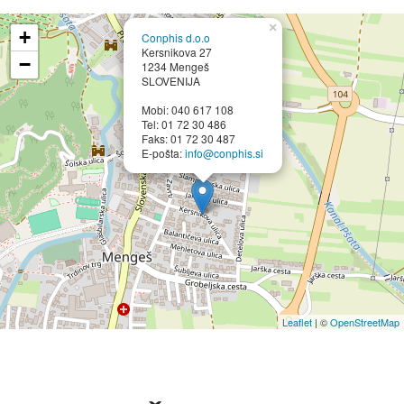
×
+
Conphis d.o.o
Kersnikova 27
−
1234 Mengeš
SLOVENIJA
Mobi: 040 617 108
Tel: 01 72 30 486
Faks: 01 72 30 487
E-pošta:
info@conphis.si
Leaflet
| ©
OpenStreetMap