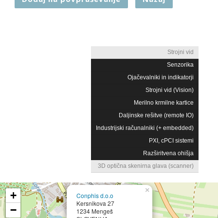
Strojni vid
Senzorika
Ojačevalniki in indikatorji
Strojni vid (Vision)
Merilno krmilne kartice
Daljinske rešitve (remote IO)
Industrijski računalniki (+ embedded)
PXI, cPCI sistemi
Razširitvena ohišja
3D optična skenirna glava (scanner)
×
+
Conphis d.o.o
Kersnikova 27
−
1234 Mengeš