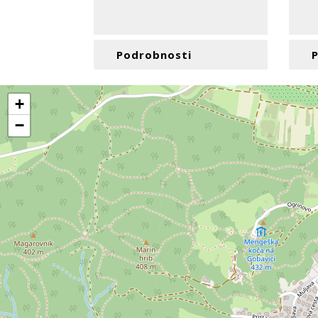
Podrobnosti
+
−