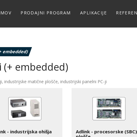
OMOV
PRODAJNI PROGRAM
APLIKACIJE
REFERE
 (+ embedded)
ki (+ embedded)
ji, industrijske matične plošče, industrijski panelni PC-ji
ink - industrijska ohišja
Adlink - procesorske (SBC)
plošče