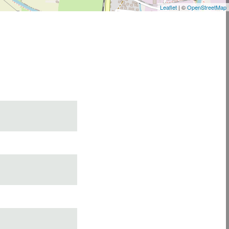
Leaflet
| ©
OpenStreetMap