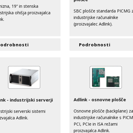
izna, 19“ in stenska
SBC plošče standarda PICMG 
strijska ohišja proizvajalca
industrijske računalnike
nk.
(proizvajalec Adlink).
Podrobnosti
Podrobnosti
Adlink - osnovne plošče
ink - industrijski serverji
Osnovne plošče (backplane) z
strijski serverski sistemi
industrijske računalnike s PIC
zvajalca Adlink.
PCI, PCIe in ISA režami
proizvajalca Adlink.