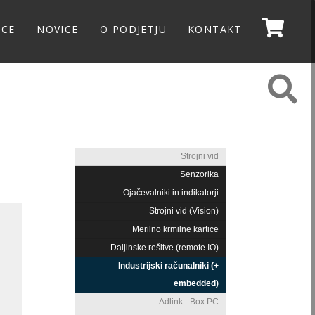
NCE
NOVICE
O PODJETJU
KONTAKT
Strojni vid
Senzorika
Ojačevalniki in indikatorji
Strojni vid (Vision)
Merilno krmilne kartice
Daljinske rešitve (remote IO)
Industrijski računalniki (+
embedded)
Adlink - Box PC