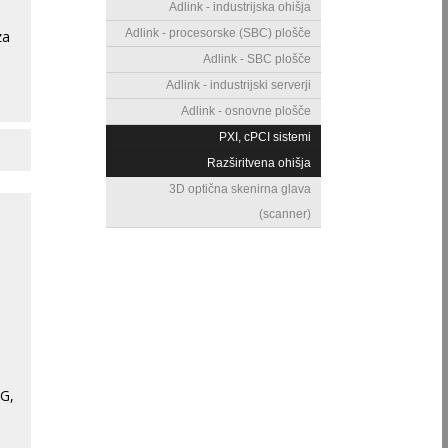
Adlink - industrijska ohišja
Adlink - procesorske (SBC) plošče
za
Adlink - SBC plošče
Adlink - industrijski serverji
Adlink - osnovne plošče
PXI, cPCI sistemi
Razširitvena ohišja
3D optična skenirna glava
(scanner)
a
MG,