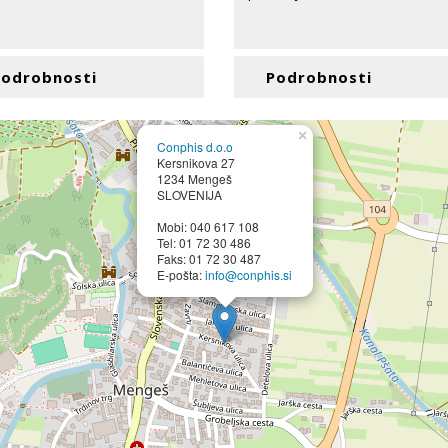
Podrobnosti
Podrobnosti
×
Conphis d.o.o
Kersnikova 27
1234 Mengeš
SLOVENIJA
Mobi: 040 617 108
Tel: 01 72 30 486
Faks: 01 72 30 487
E-pošta:
info@conphis.si