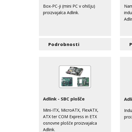
Box-PC-ji (mini PC v ohišju)
Nam
proizvajalca Adlink.
indu
Adli
Podrobnosti
Adlink - SBC plošče
Adl
Mini-ITX, MicroATX, FlexATX,
Indu
ATX ter COM Express in ETX
proi
osnovne plošče proizvajalca
Adlink.